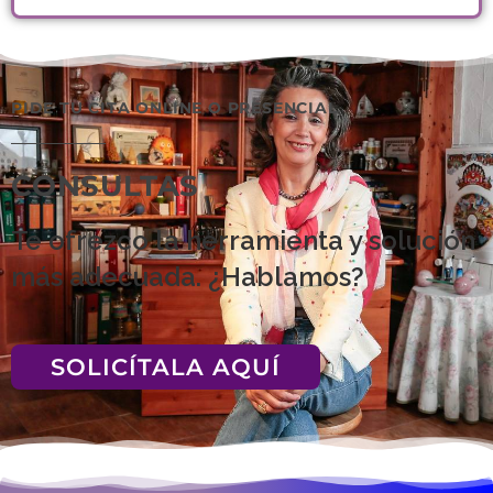
PIDE TU CITA ONLINE O PRESENCIAL
CONSULTAS
Te ofrezco la herramienta y solución
más adecuada. ¿Hablamos?
SOLICÍTALA AQUÍ