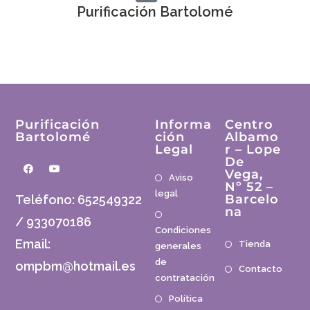
Purificación Bartolomé
Purificación
Informa
Centro
Bartolomé
Ción
Albamo
Legal
R – Lope
De
Vega,
Aviso
Nº 52 –
legal
Barcelo
Teléfono: 652549322
Na
/ 933070186
Condiciones
Email
:
Tienda
generales
de
ompbm@hotmail.es
Contacto
contratación
Política